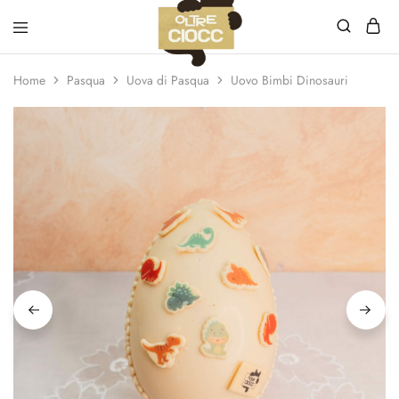
Oltreciocc
Home
Pasqua
Uova di Pasqua
Uovo Bimbi Dinosauri
S.a.s.
di
Santinoli
Valeria
&
C.